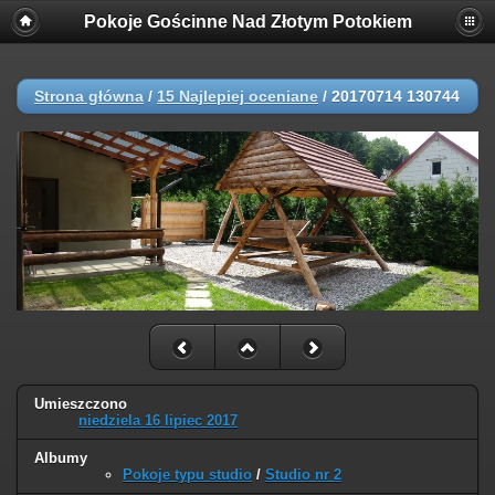
Pokoje Gościnne Nad Złotym Potokiem
Strona główna
/
15 Najlepiej oceniane
/
20170714 130744
Umieszczono
niedziela 16 lipiec 2017
Albumy
Pokoje typu studio
/
Studio nr 2