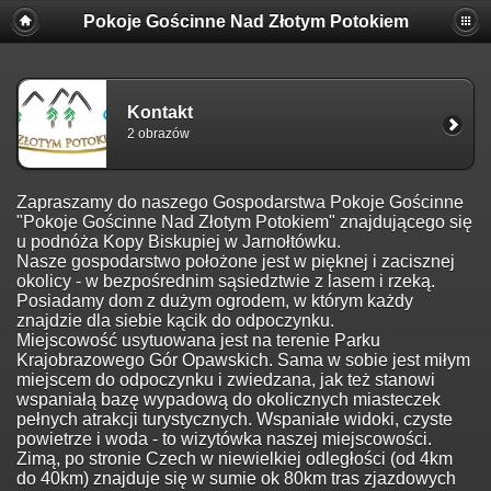
Pokoje Gościnne Nad Złotym Potokiem
Kontakt
2 obrazów
Zapraszamy do naszego Gospodarstwa Pokoje Gościnne
"Pokoje Gościnne Nad Złotym Potokiem" znajdującego się
u podnóża Kopy Biskupiej w Jarnołtówku.
Nasze gospodarstwo położone jest w pięknej i zacisznej
okolicy - w bezpośrednim sąsiedztwie z lasem i rzeką.
Posiadamy dom z dużym ogrodem, w którym każdy
znajdzie dla siebie kącik do odpoczynku.
Miejscowość usytuowana jest na terenie Parku
Krajobrazowego Gór Opawskich. Sama w sobie jest miłym
miejscem do odpoczynku i zwiedzana, jak też stanowi
wspaniałą bazę wypadową do okolicznych miasteczek
pełnych atrakcji turystycznych. Wspaniałe widoki, czyste
powietrze i woda - to wizytówka naszej miejscowości.
Zimą, po stronie Czech w niewielkiej odległości (od 4km
do 40km) znajduje się w sumie ok 80km tras zjazdowych